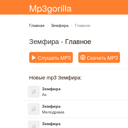
Mp3gorilla
Главная
Земфира
Главное
Земфира
- Главное
Слушать MP3
Скачать MP3
Новые mp3 Земфира:
Земфира
Ах
Земфира
Мелодрама
Земфира