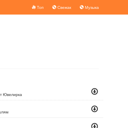
Топ
Свежак
Музыка
ит Ювелирка
Нулям