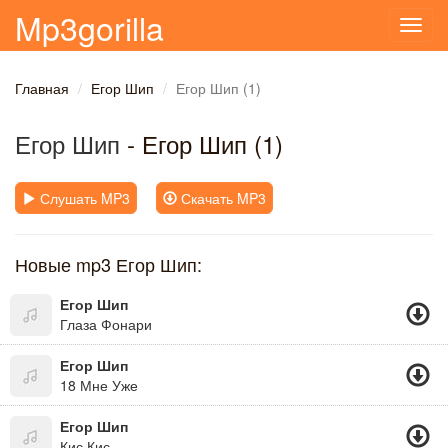
Mp3gorilla
Toggl
navig
Главная
Егор Шип
Егор Шип (1)
Егор Шип
- Егор Шип (1)
Слушать MP3
Скачать MP3
Новые mp3 Егор Шип:
Егор Шип
Глаза Фонари
Егор Шип
18 Мне Уже
Егор Шип
Кис Кис