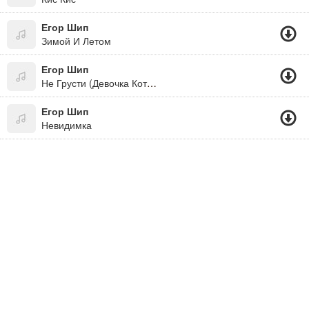
Егор Шип
Зимой И Летом
Егор Шип
Не Грусти (Девочка Которую Любил Весь Мир)
Егор Шип
Невидимка