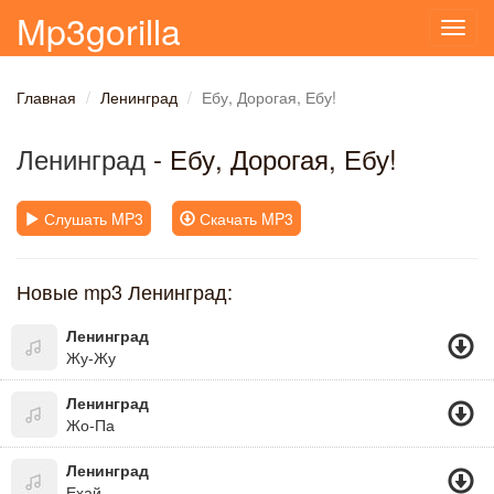
Mp3gorilla
Toggl
navig
Главная
Ленинград
Ебу, Дорогая, Ебу!
Ленинград
- Ебу, Дорогая, Ебу!
Слушать MP3
Скачать MP3
Новые mp3 Ленинград:
Ленинград
Жу-Жу
Ленинград
Жо-Па
Ленинград
Ехай..