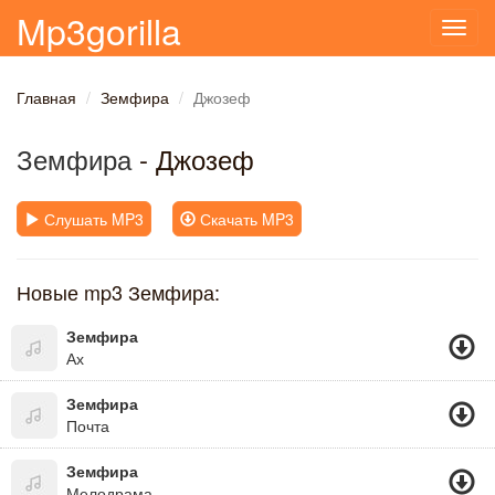
Mp3gorilla
Toggl
navig
Главная
Земфира
Джозеф
Земфира
- Джозеф
Слушать MP3
Скачать MP3
Новые mp3 Земфира:
Земфира
Ах
Земфира
Почта
Земфира
Мелодрама