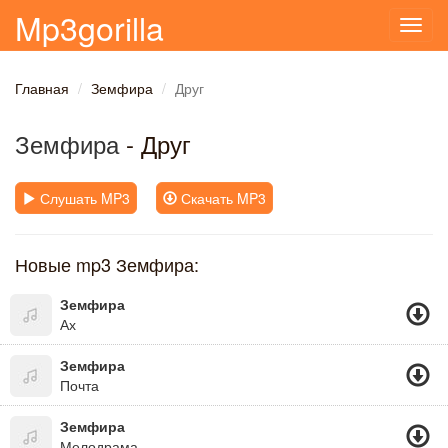
Mp3gorilla
Toggl
navig
Главная
Земфира
Друг
Земфира
- Друг
Слушать MP3
Скачать MP3
Новые mp3 Земфира:
Земфира
Ах
Земфира
Почта
Земфира
Мелодрама