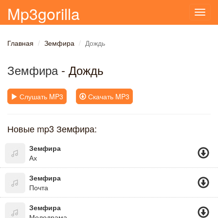
Mp3gorilla
Toggl
navig
Главная
Земфира
Дождь
Земфира
- Дождь
Слушать MP3
Скачать MP3
Новые mp3 Земфира:
Земфира
Ах
Земфира
Почта
Земфира
Мелодрама