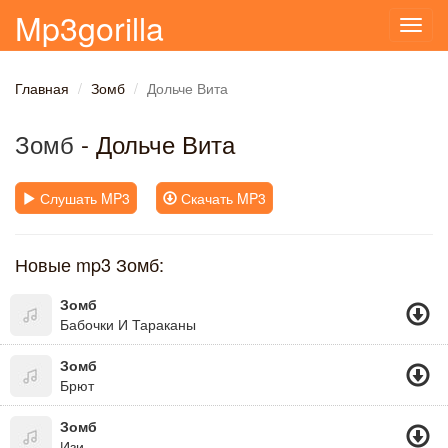
Mp3gorilla
Toggl
navig
Главная
Зомб
Дольче Вита
Зомб
- Дольче Вита
Слушать MP3
Скачать MP3
Новые mp3 Зомб:
Зомб
Бабочки И Тараканы
Зомб
Брют
Зомб
Изи