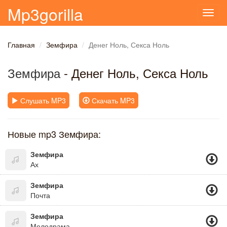
Mp3gorilla
Toggl
navig
Главная
Земфира
Денег Ноль, Секса Ноль
Земфира
- Денег Ноль, Секса Ноль
Слушать MP3
Скачать MP3
Новые mp3 Земфира:
Земфира
Ах
Земфира
Почта
Земфира
Мелодрама