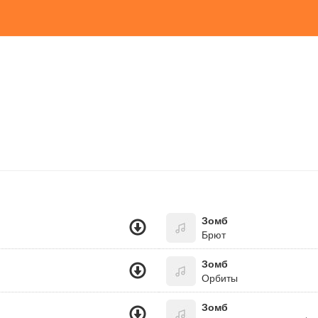
Зомб
Брют
Зомб
Орбиты
Зомб