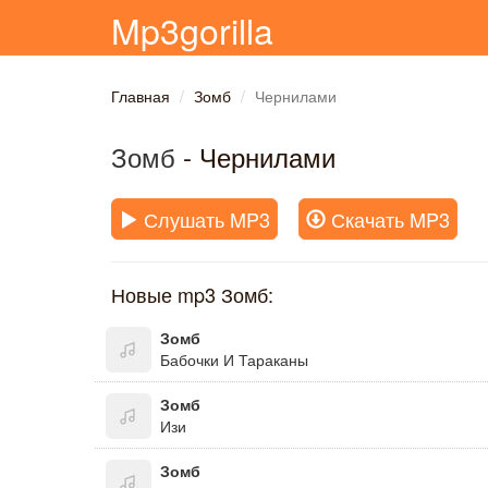
Mp3gorilla
Главная
Зомб
Чернилами
Зомб
- Чернилами
Слушать MP3
Скачать MP3
Новые mp3 Зомб:
Зомб
Бабочки И Тараканы
Зомб
Изи
Зомб