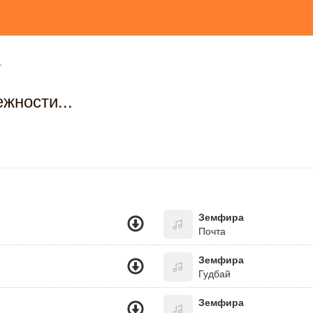
.
жности...
Земфира
Почта
Земфира
Гудбай
Земфира