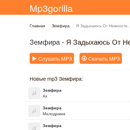
Mp3gorilla
Главная
Земфира
Я Задыхаюсь От Нежности..
Земфира
- Я Задыхаюсь От Не
Слушать MP3
Скачать MP3
Новые mp3 Земфира:
Земфира
Ах
Земфира
Мелодрама
Земфира