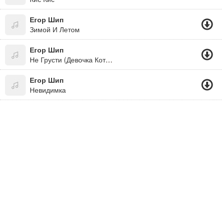
Егор Шип
Зимой И Летом
Егор Шип
Не Грусти (Девочка Которую Любил Весь Мир)
Егор Шип
Невидимка