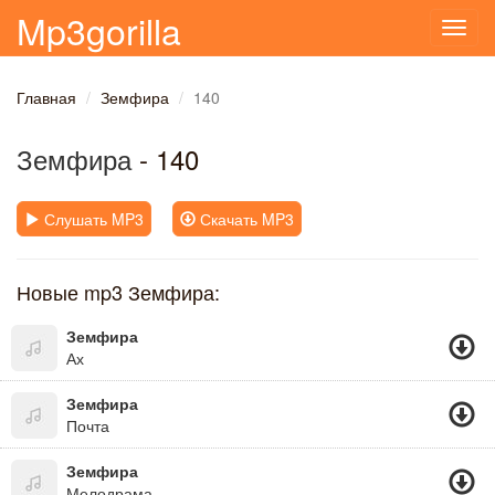
Mp3gorilla
Toggl
navig
Главная
Земфира
140
Земфира
- 140
Слушать MP3
Скачать MP3
Новые mp3 Земфира:
Земфира
Ах
Земфира
Почта
Земфира
Мелодрама