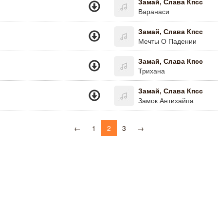
Замай, Слава Кпсс
Варанаси
Замай, Слава Кпсс
Мечты О Падении
Замай, Слава Кпсс
Трихана
Замай, Слава Кпсс
Замок Антихайпа
←
1
2
3
→