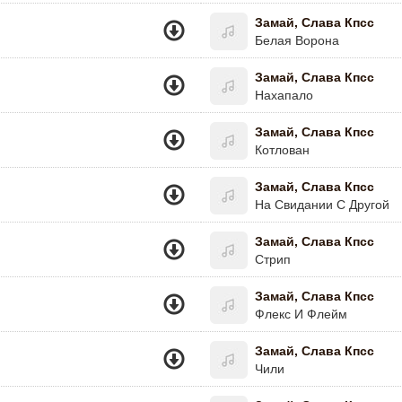
Замай, Слава Кпсс
Белая Ворона
Замай, Слава Кпсс
Нахапало
Замай, Слава Кпсс
Котлован
Замай, Слава Кпсс
На Свидании С Другой
Замай, Слава Кпсс
Стрип
Замай, Слава Кпсс
Флекс И Флейм
Замай, Слава Кпсс
Чили